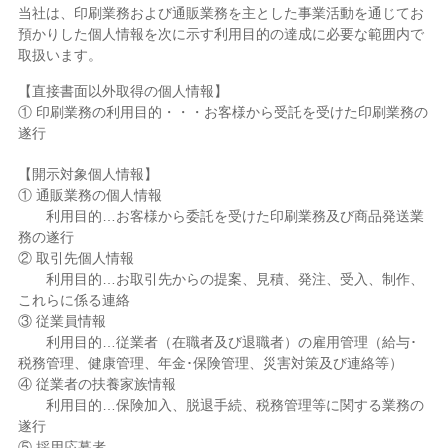
当社は、印刷業務および通販業務を主とした事業活動を通じてお
預かりした個人情報を次に示す利用目的の達成に必要な範囲内で
取扱います。
【直接書面以外取得の個人情報】
① 印刷業務の利用目的・・・お客様から受託を受けた印刷業務の
遂行
【開示対象個人情報】
① 通販業務の個人情報
利用目的…お客様から委託を受けた印刷業務及び商品発送業
務の遂行
② 取引先個人情報
利用目的…お取引先からの提案、見積、発注、受入、制作、
これらに係る連絡
③ 従業員情報
利用目的…従業者（在職者及び退職者）の雇用管理（給与･
税務管理、健康管理、年金･保険管理、災害対策及び連絡等）
④ 従業者の扶養家族情報
利用目的…保険加入、脱退手続、税務管理等に関する業務の
遂行
⑤ 採用応募者